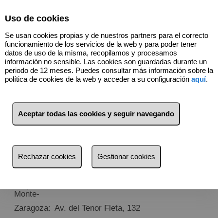
Select Language
▼
Uso de cookies
Se usan cookies propias y de nuestros partners para el correcto
funcionamiento de los servicios de la web y para poder tener
datos de uso de la misma, recopilamos y procesamos
información no sensible. Las cookies son guardadas durante un
periodo de 12 meses. Puedes consultar más información sobre la
política de cookies de la web y acceder a su configuración
aquí
.
Sucursales
Aceptar todas las cookies y seguir navegando
Estamos en:
Central: Alcañiz (Teruel) Plaza Paola Blasco 4,
Local 2
Costa del Sol, Málaga: Calle Panaderos, 6 - 3ª
Rechazar cookies
Gestionar cookies
planta
Madrid: Centro Comercial Las Lomas Local
118, Calle Valle del Tormes nº 2 -Boadilla del
Monte-
Zaragoza:
Av. del Tenor Fleta, 132