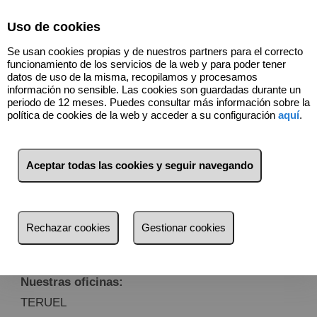
Select Language
▼
Uso de cookies
Se usan cookies propias y de nuestros partners para el correcto
funcionamiento de los servicios de la web y para poder tener
datos de uso de la misma, recopilamos y procesamos
información no sensible. Las cookies son guardadas durante un
periodo de 12 meses. Puedes consultar más información sobre la
política de cookies de la web y acceder a su configuración
aquí
.
Contacto
Aceptar todas las cookies y seguir navegando
En Asesban prima el interés del cliente
Si desea contactar con nosotros para cualquier
tipo de duda, consulta o petición de algún
inmueble, rellene el siguiente formulario y nos
Rechazar cookies
Gestionar cookies
pondremos en contacto con usted con la mayor
brevedad posible.
Grupo Asesban
Nuestras oficinas:
TERUEL