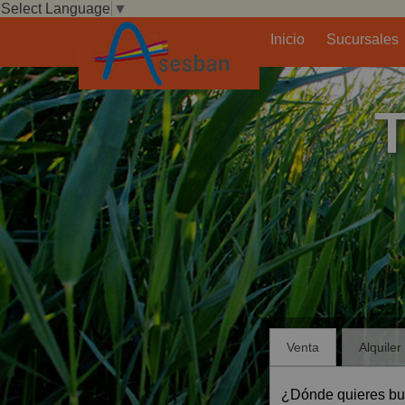
Select Language
▼
Inicio
Sucursales
Nuestra Política De 
T
Venta
Alquiler